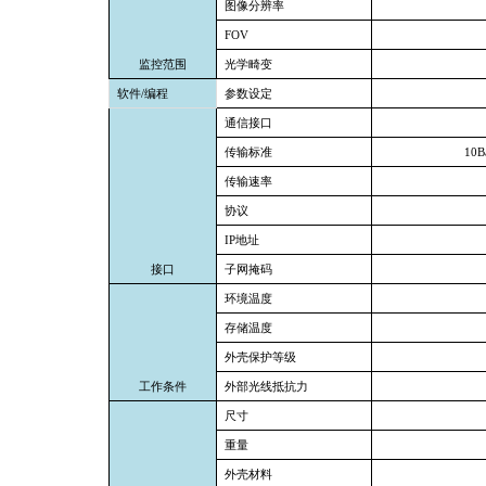
图像分辨率
FOV
监控范围
光学畸变
软件/编程
参数设定
通信接口
传输标准
10B
传输速率
协议
IP
地址
接口
子网掩码
环境温度
存储温度
外壳保护等级
工作条件
外部光线抵抗力
尺寸
重量
外壳材料