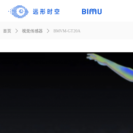
首页
ꄲ
视觉传感器
ꄲ
BMVM-GT20A